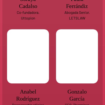
Cadalso
Ferrándiz
Co-fundadora.
Abogada Senior.
Uttopion
LETSLAW
Anabel
Gonzalo
Rodríguez
García
Responsable oficina
CEO. Therminer