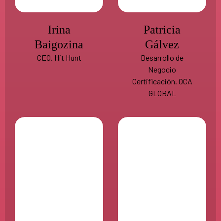
Irina
Patricia
Baigozina
Gálvez
CEO. Hit Hunt
Desarrollo de
Negocio
Certificación. OCA
GLOBAL