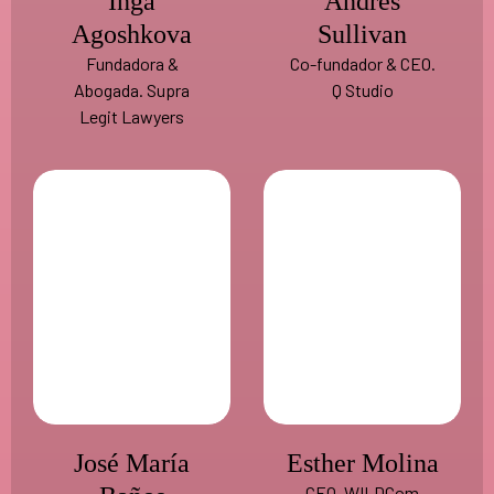
Inga
Andrés
Agoshkova
Sullivan
Fundadora &
Co-fundador & CEO.
Abogada. Supra
Q Studio
Legit Lawyers
José María
Esther Molina
CEO. WILDCom