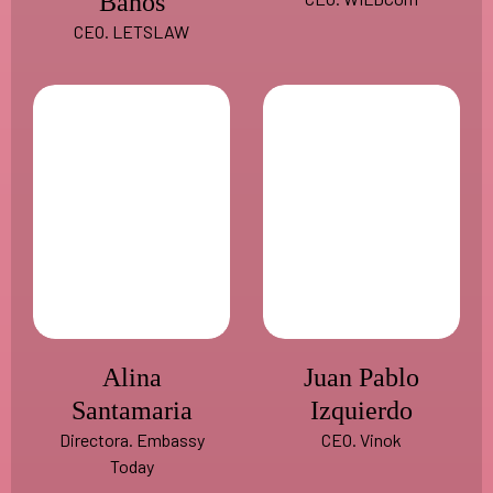
Baños
CEO. LETSLAW
Alina
Juan Pablo
Santamaria
Izquierdo
Directora. Embassy
CEO. Vinok
Today