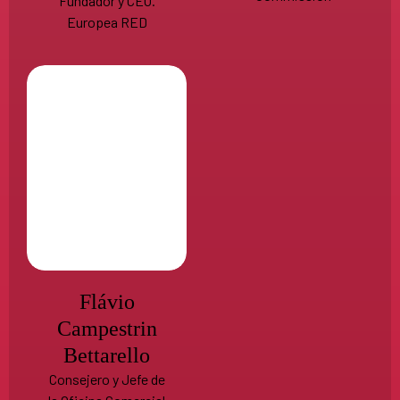
Fundador y CEO.
Europea RED
Flávio
Campestrin
Bettarello
Consejero y Jefe de