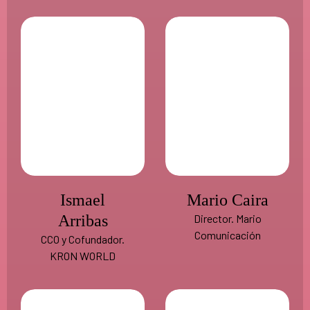
Ismael
Mario Caira
Arribas
Director. Mario
Comunicación
CCO y Cofundador.
KRON WORLD