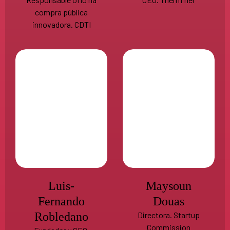
compra pública
innovadora. CDTI
Luis-
Maysoun
Fernando
Douas
Robledano
Directora. Startup
Commission