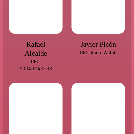
Rafael
Javier Picón
Alcalde
CEO. Acero Watch
CEO.
SQUADMAKERS