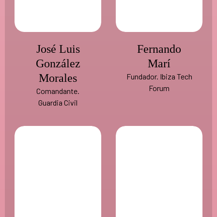
José Luis
Fernando
González
Marí
Morales
Fundador. Ibiza Tech
Forum
Comandante.
Guardia Civil