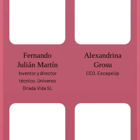
Fernando
Alexandrina
Julián Martín
Grosu
Inventor y director
CEO. EscapeUp
técnico. Universo
Driada Vida SL