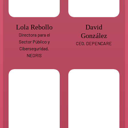
Lola Rebollo
David
Directora para el
González
Sector Público y
CEO. DEPENCARE
Ciberseguridad.
NEORIS