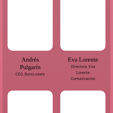
Andrés
Eva Lorente
Pulgarín
Directora. Eva
Lorente
CEO. BotsLovers
Comunicación