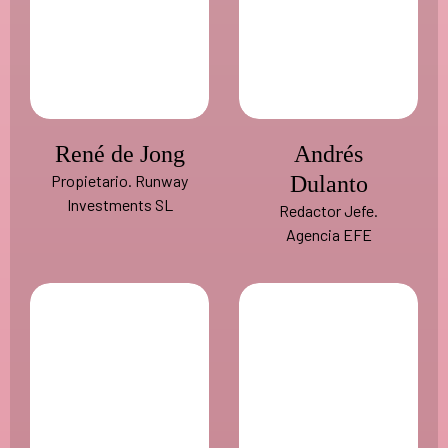
René de Jong
Andrés
Propietario. Runway
Dulanto
Investments SL
Redactor Jefe.
Agencia EFE