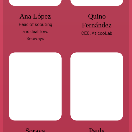
Ana López
Quino
Head of scouting
Fernández
and dealflow.
CEO. AticcoLab
Secways
Soraya
Paula