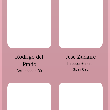
Rodrigo del
José Zudaire
Prado
Director General.
SpainCap
Cofundador. BQ