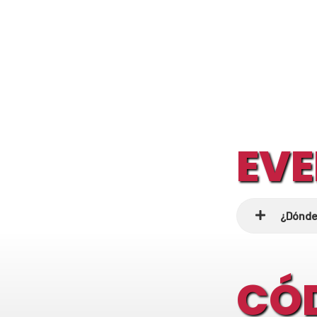
EV
¿Dónde
CÓ