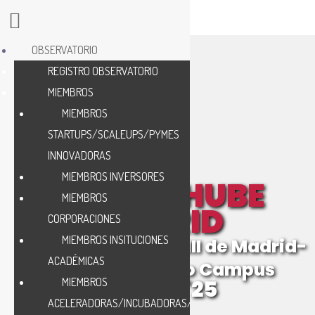
OBSERVATORIO
REGISTRO OBSERVATORIO
MIEMBROS
MIEMBROS
STARTUPS/SCALEUPS/PYMES
INNOVADORAS
MIEMBROS INVERSORES
CIBER-SHUBE
MIEMBROS
MADRID
CORPORACIONES
MIEMBROS INSITUCIONES
Universidad Carlos III de Madrid-
ACADÉMICAS
Puerta de Toledo Campus
MIEMBROS
10 ABRIL'25
ACELERADORAS/INCUBADORAS/HUB