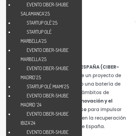
EVENTO CIBER-SHUBE
SALAMANCA’25
STARTUP OLÉ’25
STARTUP OLÉ
MARBELLA’25
EVENTO CIBER-SHUBE
MARBELLA’25
CIBERSECURITY SPAIN HUB ESPAÑA (CIBER-
EVENTO CIBER-SHUBE
SHUBE)
se define a través de un proyecto de
MADRID’25
ámbito transnacional como una batería de
STARTUP OLÉ MIAMI’25
actividades desde los ámbitos de
EVENTO CIBER-SHUBE
la
Ciberseguridad, la Innovación y el
MADRID ’24
Emprendimiento
Tecnológico
para impulsar
EVENTO CIBER-SHUBE
reformas que ayuden y aceleren la recuperación
IBIZA’24
económica y social de España.
EVENTO CIBER-SHUBE