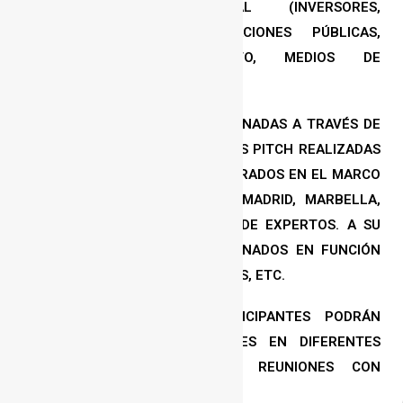
ECOSISTEMA INTERNACIONAL (INVERSORES,
CORPORACIONES, ADMINISTRACIONES PÚBLICAS,
EMPRENDEDORES DE ÉXITO, MEDIOS DE
COMUNICACIÓN…).
LAS STARTUPS SERÁN SELECCIONADAS A TRAVÉS DE
LAS DIFERENTES COMPETICIONES PITCH REALIZADAS
EN DIFERENTES EVENTOS CELEBRADOS EN EL MARCO
DEL PROYECTO CIBER-SHUBE (MADRID, MARBELLA,
SALAMANCA) POR UN JURADO DE EXPERTOS. A SU
VEZ, TAMBIÉN SERÁN SELECCIONADOS EN FUNCIÓN
DE MÉTRICAS: INVERSIÓN, VENTAS, ETC.
TODAS LAS STARTUPS PARTICIPANTES PODRÁN
REALIZAR SUS PRESENTACIONES EN DIFERENTES
TURNOS, ASÍ COMO TENER REUNIONES CON
INVERSORES.