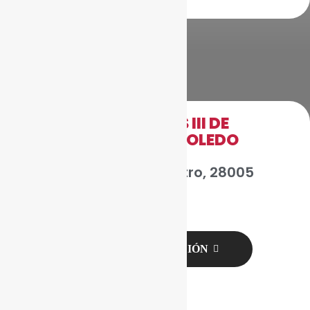
UNIVERSIDAD CARLOS III DE
MADRID-PUERTA DE TOLEDO
CAMPUS
Ronda de Toledo, 1, Centro, 28005
Madrid
VER LOCALIZACIÓN