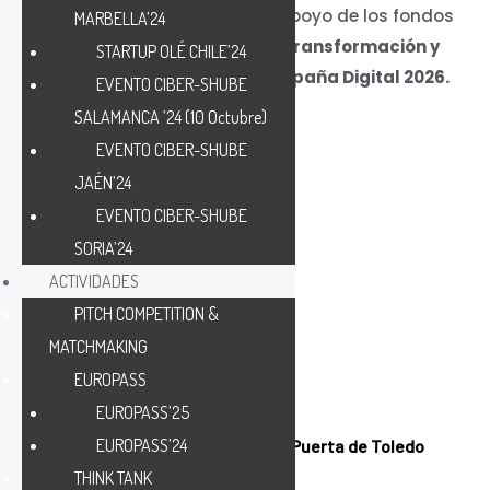
Este proyecto cuenta con el apoyo de los fondos
MARBELLA’24
del
Plan de Recuperación, Transformación y
STARTUP OLÉ CHILE’24
Resiliencia y de la agenda España Digital 2026.
EVENTO CIBER-SHUBE
SALAMANCA ’24 (10 Octubre)
EVENTO CIBER-SHUBE
JAÉN’24
EVENTO CIBER-SHUBE
10 Abril'25
SORIA’24
9:00 - 19:30
ACTIVIDADES
PITCH COMPETITION &
MATCHMAKING
EUROPASS
EUROPASS’25
EUROPASS’24
Universidad Carlos III de Madrid-Puerta de Toledo
Campus
THINK TANK