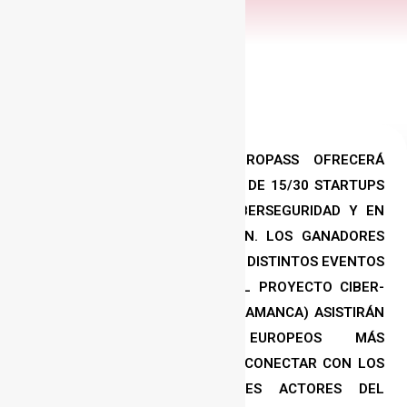
EL PROGRAMA CIBER-SUBE-EUROPASS OFRECERÁ
ACCESO GRATUITO A UN GRUPO DE 15/30 STARTUPS
ESPAÑOLAS ENFOCADAS EN CIBERSEGURIDAD Y EN
FASE DE INTERNACIONALIZACIÓN. LOS GANADORES
DEL CONCURSO DE PITCH DE LOS DISTINTOS EVENTOS
CELEBRADOS EN EL MARCO DEL PROYECTO CIBER-
SHUBE (MADRID, MARBELLA, SALAMANCA) ASISTIRÁN
A UNO DE LOS EVENTOS EUROPEOS MÁS
PRESTIGIOSOS, DONDE PODRÁN CONECTAR CON LOS
MÁS GRANDES Y RELEVANTES ACTORES DEL