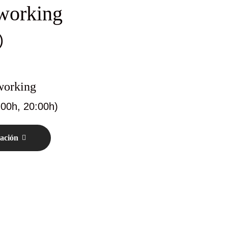
working
)
working
:00h, 20:00h)
zación