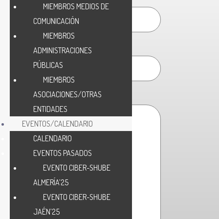
MIEMBROS MEDIOS DE
COMUNICACIÓN
MIEMBROS
Asunto/Subject *
ADMINISTRACIONES
PÚBLICAS
MIEMBROS
ASOCIACIONES/OTRAS
Mensaje/Message *
ENTIDADES
EVENTOS/CALENDARIO
CALENDARIO
EVENTOS PASADOS
EVENTO CIBER-SHUBE
ALMERÍA’25
EVENTO CIBER-SHUBE
JAÉN’25