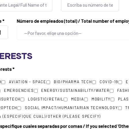
te
*
Número de empleados (total) / Total number of empl
TERESTS
terests
*
H
AVIATION - SPACE
BIO/PHARMA TECH
COVID-19
E
EMERGENCIES
ENERGY/SUSTAINABILITY/WATER
FASH
NSURTECH
LOGISTIC/RETAIL
MEDIA
MOBILITY
PLAS
ROPTECH
SOCIAL IMPACT/HUMANITARIAN TECHNOLOGY
T
 (ESPECIFIQUE CUAL)/OTHER (PLEASE SPECIFY)
specifique cuales separadas por comas / If you selected 'Other