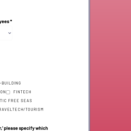
oyees
*
-BUILDING
ION
FINTECH
TIC FREE SEAS
RAVELTECH/TOURISM
,' please specify which